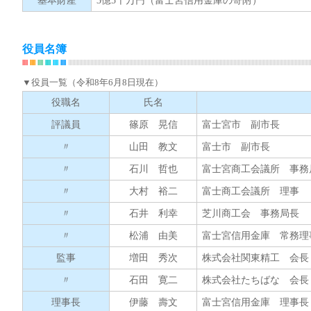
基本財産
3億5千万円（富士宮信用金庫の寄附）
役員名簿
▼役員一覧（令和8年6月8日現在）
役職名
氏名
評議員
篠原 晃信
富士宮市 副市長
〃
山田 教文
富士市 副市長
〃
石川 哲也
富士宮商工会議所 事務
〃
大村 裕二
富士商工会議所 理事
〃
石井 利幸
芝川商工会 事務局長
〃
松浦 由美
富士宮信用金庫 常務理
監事
増田 秀次
株式会社関東精工 会長
〃
石田 寛二
株式会社たちばな 会長
理事長
伊藤 壽文
富士宮信用金庫 理事長